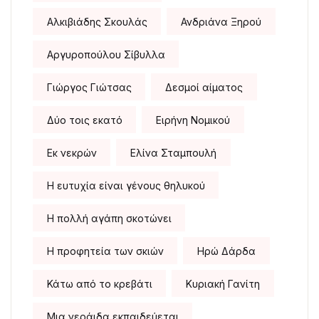
Αλκιβιάδης Σκουλάς
Ανδριάνα Ξηρού
Αργυροπούλου Σίβυλλα
Γιώργος Γιώτσας
Δεσμοί αίματος
Δύο τοις εκατό
Ειρήνη Νομικού
Εκ νεκρών
Ελίνα Σταμπουλή
Η ευτυχία είναι γένους θηλυκού
Η πολλή αγάπη σκοτώνει
Η προφητεία των σκιών
Ηρώ Δάρδα
Κάτω από το κρεβάτι
Κυριακή Γανίτη
Μια νεράιδα εκπαιδεύεται