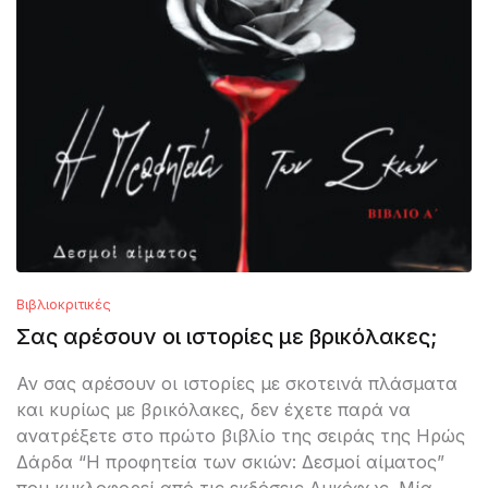
Βιβλιοκριτικές
Σας αρέσουν οι ιστορίες με βρικόλακες;
Αν σας αρέσουν οι ιστορίες με σκοτεινά πλάσματα
και κυρίως με βρικόλακες, δεν έχετε παρά να
ανατρέξετε στο πρώτο βιβλίο της σειράς της Ηρώς
Δάρδα “Η προφητεία των σκιών: Δεσμοί αίματος”
που κυκλοφορεί από τις εκδόσεις Λυκόφως. Μία