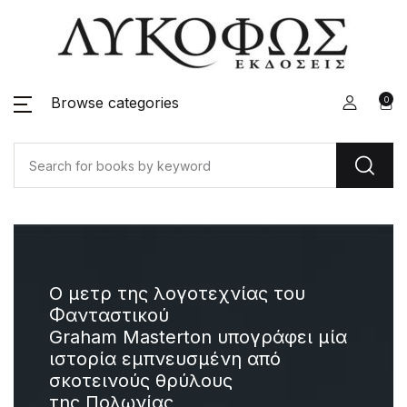
Browse categories
0
Ο μετρ της λογοτεχνίας του
Επτά
Φανταστικού
λαογ
Graham Masterton υπογράφει μία
ιστορία εμπνευσμένη από
σκοτεινούς θρύλους
Ένα β
της Πολωνίας
που 