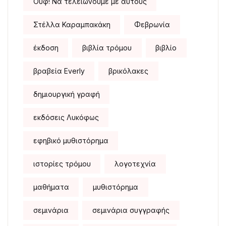
Ουφ! Να τελειώνουμε με αυτούς
Στέλλα Καραμπακάκη
Φεβρωνία
έκδοση
βιβλία τρόμου
βιβλίο
βραβεία Everly
βρικόλακες
δημιουργική γραφή
εκδόσεις Λυκόφως
εφηβικό μυθιστόρημα
ιστορίες τρόμου
λογοτεχνία
μαθήματα
μυθιστόρημα
σεμινάρια
σεμινάρια συγγραφής