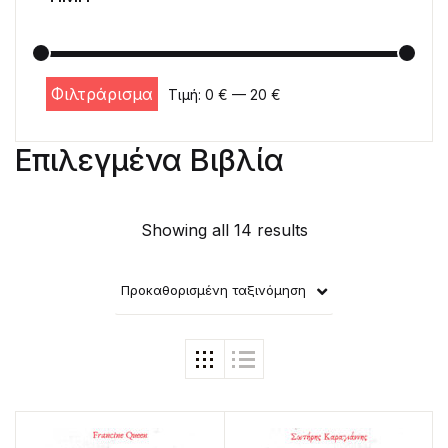
Φιλτράρισμα
Τιμή:
0 €
—
20 €
Ελάχιστη τιμή
Μέγιστη τιμή
Επιλεγμένα Βιβλία
Showing all 14 results
Προκαθορισμένη ταξινόμηση