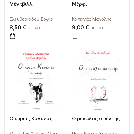
Μέντβιλλ
Μέρφι
Ελευθεριάδου Σοφία
Κατεινάς Μανόλης
8,50
€
9,00
€
10,60
€
10,00
€
Ο κύριος Κανένας
Ο μεγάλος αφέντης
Masterton Graham
,
Mogielska Karolina
Παπαδιόχος Βαγγέλης