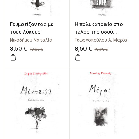
Γευματίζοντας με
Η πολυκατοικία στο
τους λύκους
τέλος της οδού
Στυγός
Νικοδήμου Ναταλία
Γεωργοπούλου Α. Μαρία
8,50
€
8,50
€
10,60
€
10,60
€