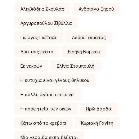
Αλκιβιάδης Σκουλάς
Ανδριάνα Ξηρού
Αργυροπούλου Σίβυλλα
Γιώργος Γιώτσας
Δεσμοί αίματος
Δύο τοις εκατό
Ειρήνη Νομικού
Εκ νεκρών
Ελίνα Σταμπουλή
Η ευτυχία είναι γένους θηλυκού
Η πολλή αγάπη σκοτώνει
Η προφητεία των σκιών
Ηρώ Δάρδα
Κάτω από το κρεβάτι
Κυριακή Γανίτη
Μια νεράιδα εκπαιδεύεται