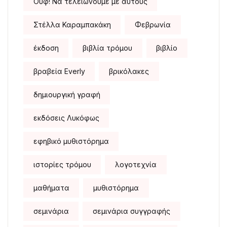
Ουφ! Να τελειώνουμε με αυτούς
Στέλλα Καραμπακάκη
Φεβρωνία
έκδοση
βιβλία τρόμου
βιβλίο
βραβεία Everly
βρικόλακες
δημιουργική γραφή
εκδόσεις Λυκόφως
εφηβικό μυθιστόρημα
ιστορίες τρόμου
λογοτεχνία
μαθήματα
μυθιστόρημα
σεμινάρια
σεμινάρια συγγραφής