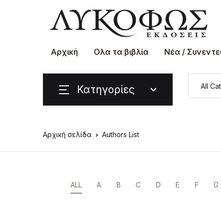
Αρχική
Ολα τα βιβλία
Νέα / Συνεντε
Κατηγορίες
Αρχική σελίδα
Authors List
ALL
A
B
C
D
E
F
G