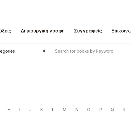
ύξεις
Δημιουργική γραφή
Συγγραφείς
Επικοιν
H
I
J
K
L
M
N
O
P
Q
R