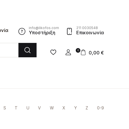
info@likofos.com
211 0030548
ωνία
Υποστήριξη
Επικοινωνία
0
0,00
€
S
T
U
V
W
X
Y
Z
0-9