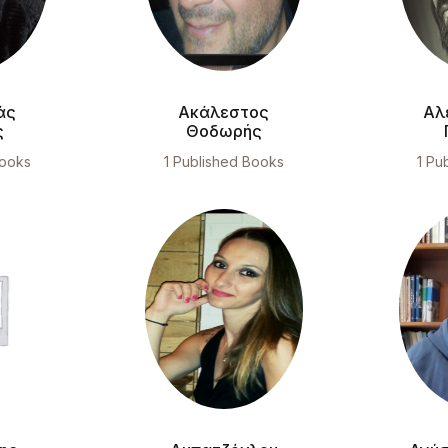
άς
Ακάλεστος
Αλ
ς
Θοδωρής
Books
1 Published Books
1 Pu