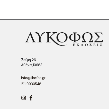
Ζαΐμη 26
Αθήνα,10683
info@likofos.gr
211 0030548
Instagram
Facebook