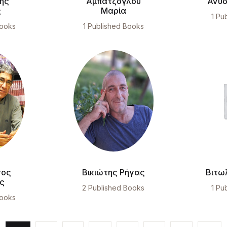
ης
Αμπατζόγλου
Ανύσ
ς
Μαρία
1 Pu
Books
1 Published Books
γος
Βικιώτης Ρήγας
Βιτω
ς
2 Published Books
1 Pu
Books