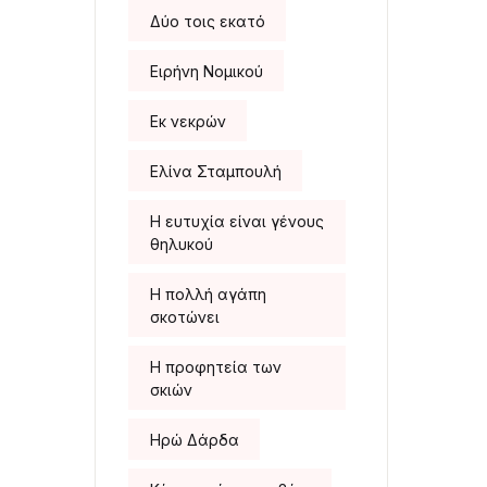
Δύο τοις εκατό
Ειρήνη Νομικού
Εκ νεκρών
Ελίνα Σταμπουλή
Η ευτυχία είναι γένους
θηλυκού
Η πολλή αγάπη
σκοτώνει
Η προφητεία των
σκιών
Ηρώ Δάρδα