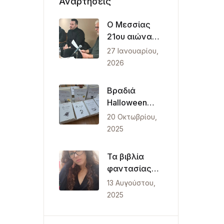
Αναρτήσεις
Ο Μεσσίας
21ου αιώνα
ξεκίνησε το
27 Ιανουαρίου,
ταξίδι του
2026
από την
Θεσσαλονίκη
Βραδιά
Halloween
στο Art and
20 Οκτωβρίου,
Books Studio
2025
των
εκδόσεων
Τα βιβλία
Λυκόφως
φαντασίας
είναι ένα
13 Αυγούστου,
μέσο
2025
σύνδεσης με
την