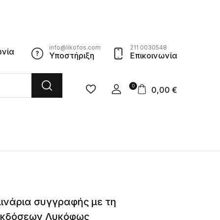
info@likofos.com
211 0030548
ωνία
Υποστήριξη
Επικοινωνία
0
0,00
€
ινάρια συγγραφής με τη
εκδόσεων Λυκόφως