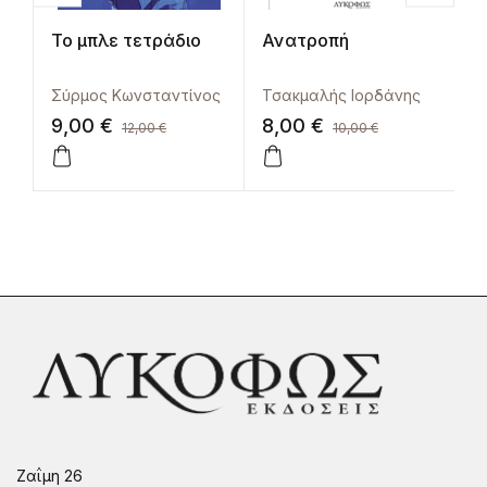
Το μπλε τετράδιο
Ανατροπή
Ο
γ
Σύρμος Κωνσταντίνος
Τσακμαλής Ιορδάνης
Κ
9,00
€
8,00
€
1
12,00
€
10,00
€
Ζαΐμη 26