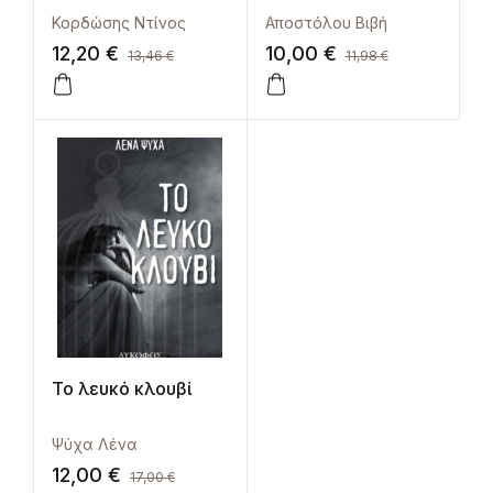
Κορδώσης Ντίνος
Αποστόλου Βιβή
12,20
€
10,00
€
13,46
€
11,98
€
Το λευκό κλουβί
Ψύχα Λένα
12,00
€
17,00
€