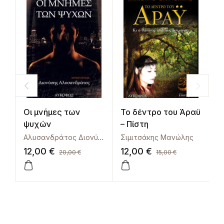
Οι μνήμες των
Το δέντρο του Άραϋ
Α
ψυχών
– Πίστη
Αλυσανδράτος Διονύσης
Σιμιτσάκης Μανώλης
Μ
12,00
€
12,00
€
1
20,00
€
15,00
€