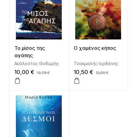
Το μίσος της
Ο χαμένος κήπος
αγάπης
Ακάλεστος Θοδωρής
Τσακμαλής Ιορδάνης
10,00
€
10,50
€
13,78
€
12,90
€