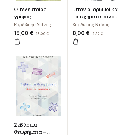
Ο τελευταίος
Όταν οι αριθμοί και
γρίφος
τα σχήματα κάνουν
διάλογο
Κορδώσης Ντίνος
Κορδώσης Ντίνος
15,00
€
8,00
€
18,00
€
9,22
€
Σεβάσμια
θεωρήματα –