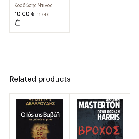
Καυτές εικασίες
Κορδώσης Ντίνος
10,00
€
11,34
€
Related products