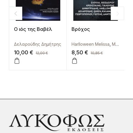
Ο ιός της Βαβέλ
Βρόχος
M
Δελαρούδης Δημήτρης
Harlloween Melissa
,
Masterton Graham
10,00
€
8,50
€
1
12,00
€
10,85
€