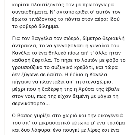
κορίτσι πλουτίζοντάς τον με πρωτόγνωρα
συναισθήματα. Ν’ ανταποκριθεί σ’ αυτόν τον
έρωτα τινάζοντας τα πάντα στον αέρα; Ιδού
το φοβερό δίλημμα.
Για τον Βαγγέλα τον σιδερά, δίμετρο θεριακλή
άντρακλα, το να γεννοβολάει η γυναίκα του
Κανέλα το ένα θηλυκό πίσω απ’ τ’ άλλο ήταν
καθαρή ξεφτίλα. Το πήρε το λοιπόν με φόβο το
γρουσούζικο το συζυγικό κρεβάτι, και τώρα
δεν ζύγωνε σε δαύτο. Η δόλια η Κανέλα
πήγαινε να πλαντάξει απ’ τη στεναχώρια,
μέχρι που η ξαδέρφη της η Χρύσα της έβαλε
στον νου, πως της είχαν δεμένη με μάγια τη
σερνικόπορτα…
Ο Βάσος γυρίζει στο χωριό και την οικογένειά
του απ’ το μικρασιατικό μέτωπο μ’ ένα τραύμα
και δυο λάφυρα: ένα πουγκί με λίρες και ένα