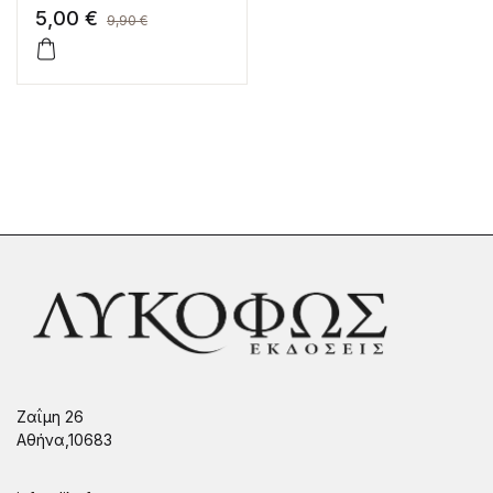
5,00
€
9,90
€
Ζαΐμη 26
Αθήνα,10683