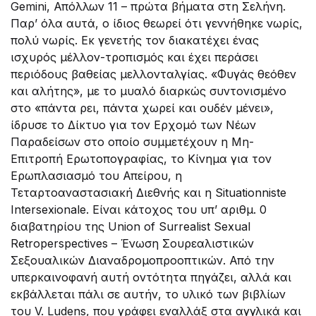
Gemini, Απόλλων 11 – πρώτα βήματα στη Σελήνη.
Παρ’ όλα αυτά, ο ίδιος θεωρεί ότι γεννήθηκε νωρίς,
πολύ νωρίς. Εκ γενετής τον διακατέχει ένας
ισχυρός μέλλον-τροπισμός και έχει περάσει
περιόδους βαθείας μελλονταλγίας. «Φυγάς θεόθεν
και αλήτης», με το μυαλό διαρκώς συντονισμένο
στο «πάντα ρει, πάντα χωρεί και ουδέν μένει»,
ίδρυσε το Δίκτυο για τον Ερχομό των Νέων
Παραδείσων στο οποίο συμμετέχουν η Μη-
Επιτροπή Ερωτοπογραφίας, το Κίνημα για τον
Ερωπλασιασμό του Απείρου, η
Τεταρτοαναστασιακή Διεθνής και η Situationniste
Intersexionale. Είναι κάτοχος του υπ’ αριθμ. 0
διαβατηρίου της Union of Surrealist Sexual
Retroperspectives – Ένωση Σουρεαλιστικών
Σεξουαλικών Διαναδρομοπροοπτικών. Από την
υπερκαινοφανή αυτή οντότητα πηγάζει, αλλά και
εκβάλλεται πάλι σε αυτήν, το υλικό των βιβλίων
του V. Ludens, που γράφει εναλλάξ στα αγγλικά και