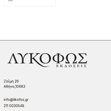
Ζαΐμη 26
Αθήνα,10683
info@likofos.gr
211 0030548