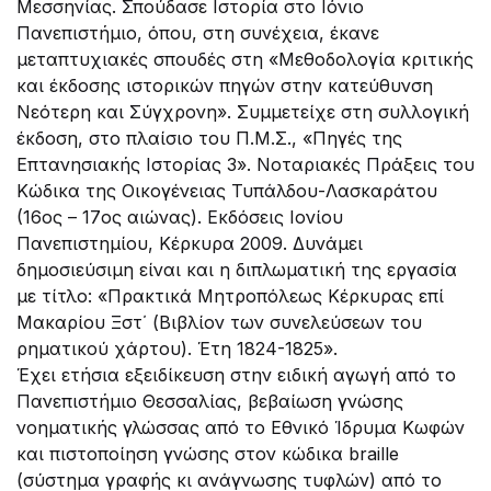
Μεσσηνίας. Σπούδασε Ιστορία στο Ιόνιο
Πανεπιστήμιο, όπου, στη συνέχεια, έκανε
μεταπτυχιακές σπουδές στη «Μεθοδολογία κριτικής
και έκδοσης ιστορικών πηγών στην κατεύθυνση
Νεότερη και Σύγχρονη». Συμμετείχε στη συλλογική
έκδοση, στο πλαίσιο του Π.Μ.Σ., «Πηγές της
Επτανησιακής Ιστορίας 3». Νοταριακές Πράξεις του
Κώδικα της Οικογένειας Τυπάλδου-Λασκαράτου
(16ος – 17ος αιώνας). Εκδόσεις Ιονίου
Πανεπιστημίου, Κέρκυρα 2009. Δυνάμει
δημοσιεύσιμη είναι και η διπλωματική της εργασία
με τίτλο: «Πρακτικά Μητροπόλεως Κέρκυρας επί
Μακαρίου Ξστ΄ (Βιβλίον των συνελεύσεων του
ρηματικού χάρτου). Έτη 1824-1825».
Έχει ετήσια εξειδίκευση στην ειδική αγωγή από το
Πανεπιστήμιο Θεσσαλίας, βεβαίωση γνώσης
νοηματικής γλώσσας από το Εθνικό Ίδρυμα Κωφών
και πιστοποίηση γνώσης στον κώδικα braille
(σύστημα γραφής κι ανάγνωσης τυφλών) από το