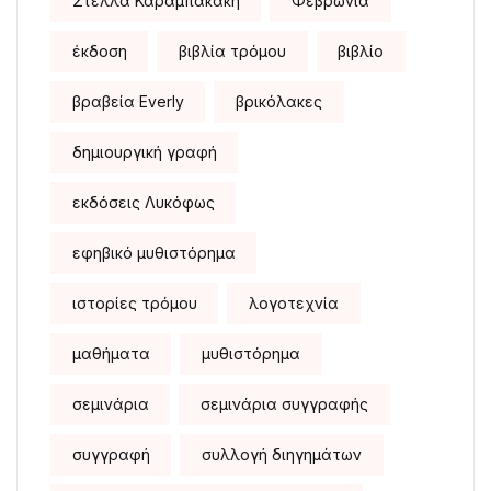
Στέλλα Καραμπακάκη
Φεβρωνία
έκδοση
βιβλία τρόμου
βιβλίο
βραβεία Everly
βρικόλακες
δημιουργική γραφή
εκδόσεις Λυκόφως
εφηβικό μυθιστόρημα
ιστορίες τρόμου
λογοτεχνία
μαθήματα
μυθιστόρημα
σεμινάρια
σεμινάρια συγγραφής
συγγραφή
συλλογή διηγημάτων