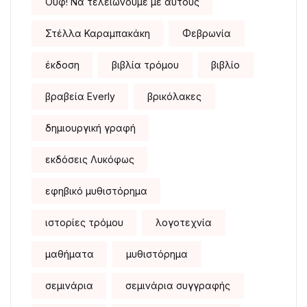
Ουφ! Να τελειώνουμε με αυτούς
Στέλλα Καραμπακάκη
Φεβρωνία
έκδοση
βιβλία τρόμου
βιβλίο
βραβεία Everly
βρικόλακες
δημιουργική γραφή
εκδόσεις Λυκόφως
εφηβικό μυθιστόρημα
ιστορίες τρόμου
λογοτεχνία
μαθήματα
μυθιστόρημα
σεμινάρια
σεμινάρια συγγραφής