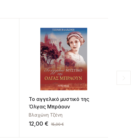
Το αγγελικό μυστικό της
Οι μνήμ
Όλγας Μπράουν
Βλαχώνη Τζένη
Αλυσανδρ
12,00
€
12,00
€
15,00
€