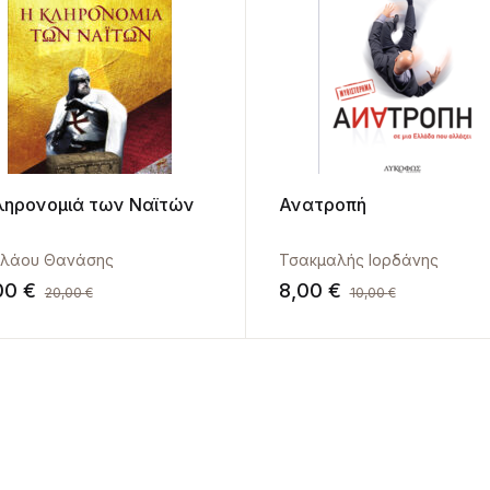
ληρονομιά των Ναϊτών
Ανατροπή
ολάου Θανάσης
Τσακμαλής Ιορδάνης
,00
€
8,00
€
20,00
€
10,00
€