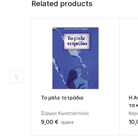
Related products
Το μπλε τετράδιο
Η Α
τα 
Σύρμος Κωνσταντίνος
Κορ
9,00
€
10
12,00
€