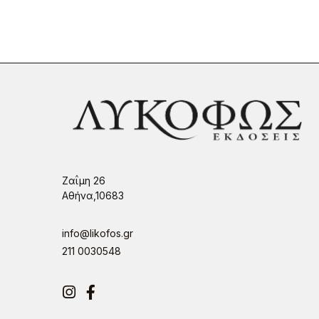
Ζαΐμη 26
Αθήνα,10683
info@likofos.gr
211 0030548
Instagram
Facebook