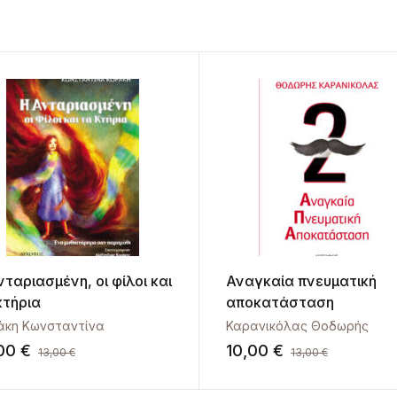
νταριασμένη, οι φίλοι και
Αναγκαία πνευματική
κτήρια
αποκατάσταση
άκη Κωνσταντίνα
Καρανικόλας Θοδωρής
,00
€
10,00
€
13,00
€
13,00
€