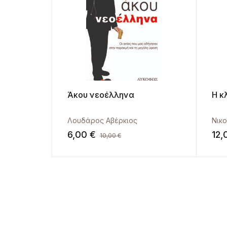
Άκου νεοέλληνα
Η κ
Λουδάρος Αβέρκιος
Νικ
6,00
€
12
10,00
€