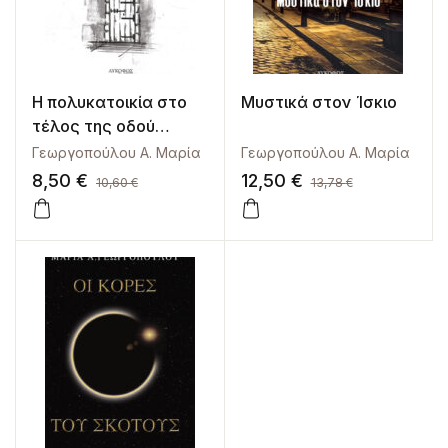
Η πολυκατοικία στο
Μυστικά στον Ίσκιο
τέλος της οδού
Στυγός
Γεωργοπούλου Α. Μαρία
Γεωργοπούλου Α. Μαρία
8,50
€
12,50
€
10,60
€
13,78
€