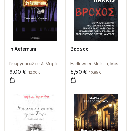
In Aeternum
Βρόχος
Γεωργοπούλου Α. Μαρία
Harlloween Melissa
,
Masterton Graham
9,00
€
8,50
€
12,00
€
10,85
€