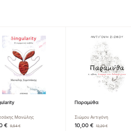
ularity
Παραμύθα
ιτσάκης Μανώλης
Σιώμου Αντιγόνη
50
€
10,00
€
9,54
€
12,20
€