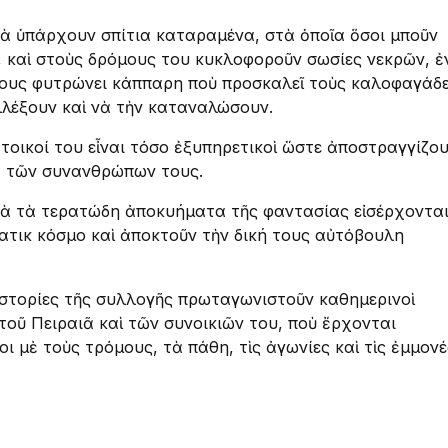
αιὰ ὑπάρχουν σπίτια καταραμένα, στὰ ὁποῖα ὅσοι μποῦν
, καὶ στοὺς δρόμους του κυκλοφοροῦν σωσίες νεκρῶν, 
ους φυτρώνει κάππαρη ποὺ προσκαλεῖ τοὺς καλοφαγάδ
λλέξουν καὶ νὰ τὴν καταναλώσουν.
τοικοί του εἶναι τόσο ἐξυπηρετικοὶ ὥστε ἀποστραγγίζο
α τῶν συνανθρώπων τους.
αιὰ τὰ τερατώδη ἀποκυήματα τῆς φαντασίας εἰσέρχοντα
ατικὸ κόσμο καὶ ἀποκτοῦν τὴν δική τους αὐτόβουλη
 ἱστορίες τῆς συλλογῆς πρωταγωνιστοῦν καθημερινοὶ
τοῦ Πειραιᾶ καὶ τῶν συνοικιῶν του, ποὺ ἔρχονται
ι μὲ τοὺς τρόμους, τὰ πάθη, τὶς ἀγωνίες καὶ τὶς ἐμμονέ