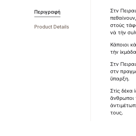
Στὸν Πειρ
Περιγραφή
πεθαίνουν
στοὺς τάφ
Product Details
νὰ τὴν συ
Κάποιοι κά
τὴν ἰκμάδ
Στὸν Πειρ
στὸν πραγμ
ὕπαρξη.
Στὶς δέκα
ἄνθρωποι 
ἀντιμέτωπο
τους.