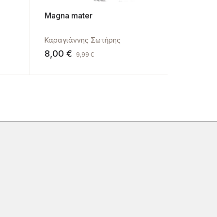
Magna mater
Ο περιπ
Καραγιάννης Σωτήρης
Καραγιάν
8,00
€
13,00
€
9,99
€