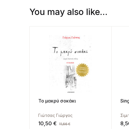
You may also like…
Το μακρύ σοκάκι
Sing
Γιώτσας Γιώργος
Σιμ
10,50
€
8,
11,66
€