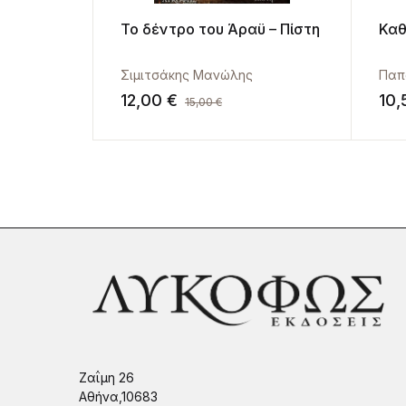
Το δέντρο του Άραϋ – Πίστη
Καθ
Σιμιτσάκης Μανώλης
Παπ
12,00
€
10
15,00
€
Ζαΐμη 26
Αθήνα,10683