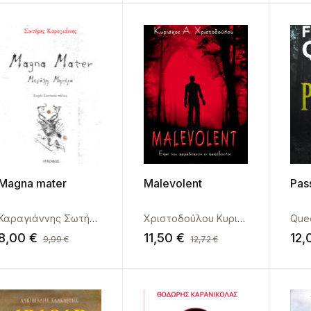
Magna mater
Malevolent
Pas
Καραγιάννης Σωτήρης
Χριστοδούλου Κυριάκος
Que
8,00
€
11,50
€
12
9,99
€
12,72
€