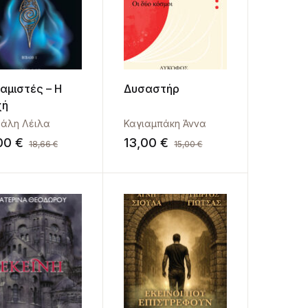
αμιστές – Η
Δυσαστήρ
χή
λου Α. Μαρία
ζάλη Λέιλα
,
Γιαλούρης Γιώργος
Καγιαμπάκη Άννα
,
Γιώτσας Γιώργος
,
Δάμτσιος 
,00
€
13,00
€
18,66
€
15,00
€