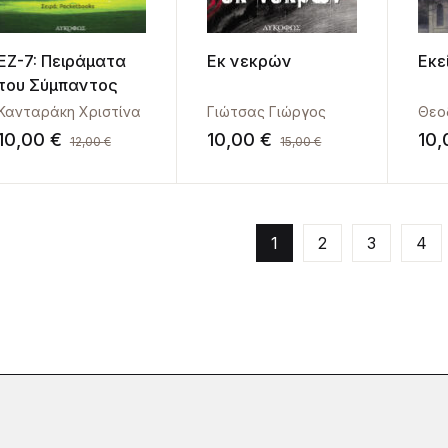
ΕΖ-7: Πειράματα
Εκ νεκρών
Εκε
του Σύμπαντος
Κανταράκη Χριστίνα
Γιώτσας Γιώργος
Θεο
10,00
€
10,00
€
10
12,00
€
15,00
€
1
2
3
4