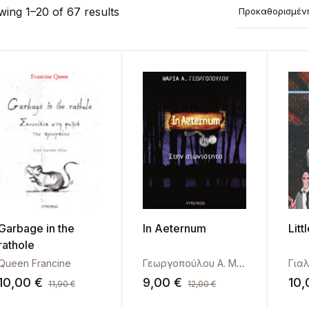
ing 1–20 of 67 results
Προκαθορισμέν
Garbage in the
In Aeternum
Litt
rathole
Queen Francine
Γεωργοπούλου Α. Μαρία
Για
10,00
€
9,00
€
10
11,90
€
12,00
€