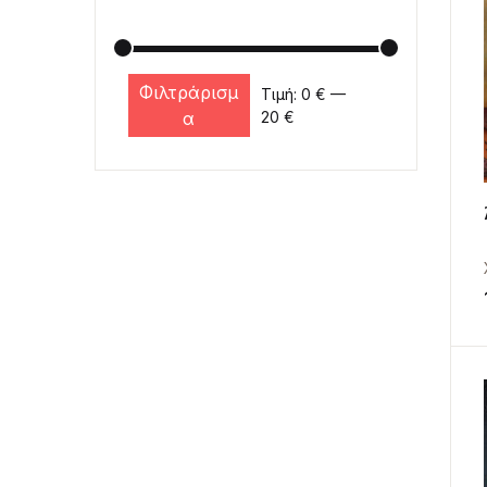
Φιλτράρισμ
Τιμή:
0 €
—
Ελάχιστη τιμή
Μέγιστη τιμή
α
20 €