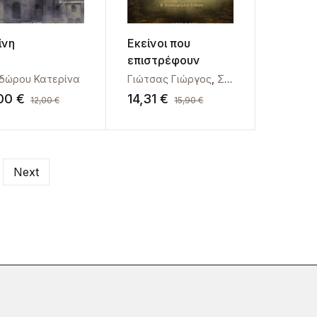
ίνη
Εκείνοι που
επιστρέφουν
δώρου Κατερίνα
Γιώτσας Γιώργος
,
Σιούλα Αγνή
,00
€
14,31
€
12,00
€
15,90
€
Next