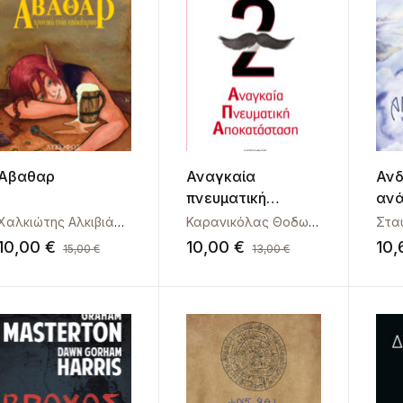
Άβαθαρ
Αναγκαία
Ανδ
πνευματική
ανά
αποκατάσταση
Χαλκιώτης Αλκιβιάδης
Καρανικόλας Θοδωρής
Στα
10,00
€
10,00
€
10
15,00
€
13,00
€