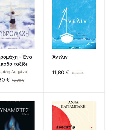
ρομάχη – Ένα
Άνελιν
ποδο ταξίδι
υρίδη Ασημίνα
11,80
€
13,29
€
,60
€
12,88
€