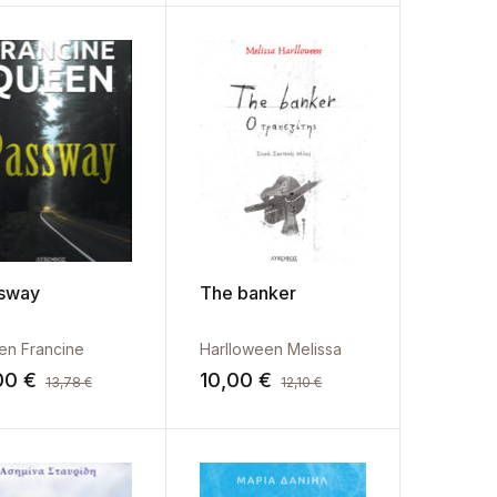
sway
The banker
en Francine
Harlloween Melissa
,00
€
10,00
€
13,78
€
12,10
€