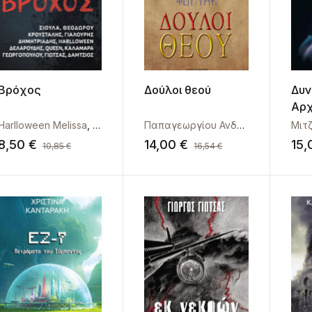
Βρόχος
Δούλοι θεού
Δυν
Αρ
Harlloween Melissa
,
Masterton Graham
,
Queen Francine
Παπαγεωργίου Ανδρέας
,
Γεωργοπού
Μιτ
8,50
€
14,00
€
15
10,85
€
16,54
€