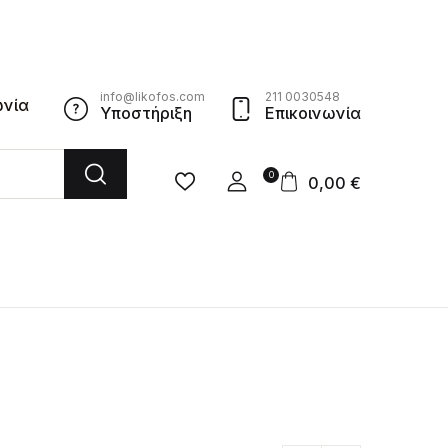
info@likofos.com
211 0030548
ωνία
Υποστήριξη
Επικοινωνία
0
0,00
€