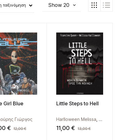
η ταξινόμηση
le Girl Blue
Little Steps to Hell
λούρης Γιώργος
Harlloween Melissa
,
Queen Francine
,00
€
11,00
€
12,00
€
13,00
€