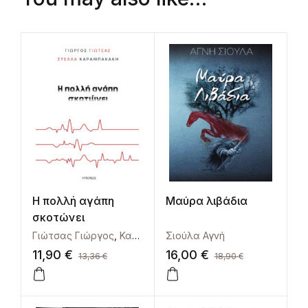
Η πολλή αγάπη
Μαύρα λιβάδια
σκοτώνει
Γιώτσας Γιώργος
,
Καραμπακάκη Στέλλα
Σιούλα Αγνή
11,90
€
16,00
€
13,36
€
18,90
€