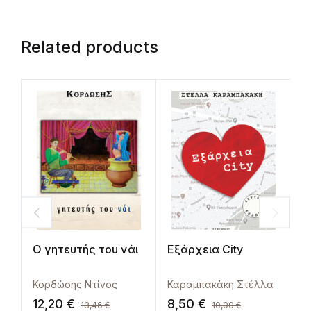
Related products
Ο γητευτής του νάι
Εξάρχεια City
Ο
Ο
Κορδώσης Ντίνος
Καραμπακάκη Στέλλα
Κ
12,20
€
8,50
€
1
13,46
€
10,00
€