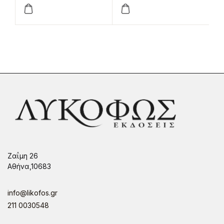
Ζαΐμη 26
Αθήνα,10683
info@likofos.gr
211 0030548