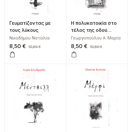
Γευματίζοντας με
Η πολυκατοικία στο
τους λύκους
τέλος της οδού
Στυγός
Νικοδήμου Ναταλία
Γεωργοπούλου Α. Μαρία
8,50
€
8,50
€
10,60
€
10,60
€