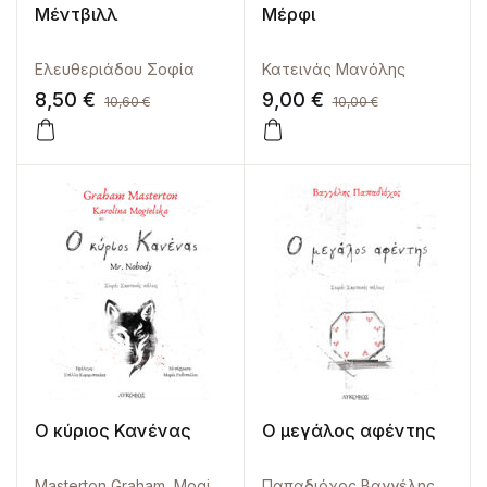
Μέντβιλλ
Μέρφι
Ελευθεριάδου Σοφία
Κατεινάς Μανόλης
8,50
€
9,00
€
10,60
€
10,00
€
Ο κύριος Κανένας
Ο μεγάλος αφέντης
Masterton Graham
,
Mogielska Karolina
Παπαδιόχος Βαγγέλης