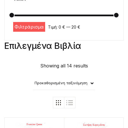
Φιλτράρισμα
Τιμή:
0 €
—
20 €
Ελάχιστη τιμή
Μέγιστη τιμή
Επιλεγμένα Βιβλία
Showing all 14 results
Προκαθορισμένη ταξινόμηση