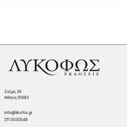
Ζαΐμη 26
Αθήνα,10683
info@likofos.gr
211 0030548