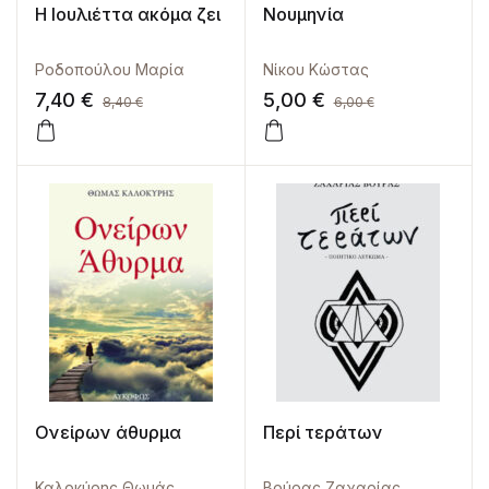
Η Ιουλιέττα ακόμα ζει
Νουμηνία
Ροδοπούλου Μαρία
Νίκου Κώστας
7,40
€
5,00
€
8,40
€
6,00
€
Ονείρων άθυρμα
Περί τεράτων
Καλοκύρης Θωμάς
Βούρας Ζαχαρίας