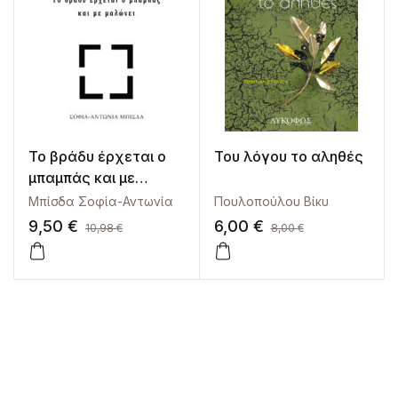
Το βράδυ έρχεται ο
Του λόγου το αληθές
μπαμπάς και με
μαλώνει
Μπίσδα Σοφία-Αντωνία
Πουλοπούλου Βίκυ
9,50
€
6,00
€
10,98
€
8,00
€