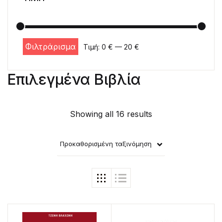
Φιλτράρισμα
Τιμή:
0 €
—
20 €
Ελάχιστη τιμή
Μέγιστη τιμή
Επιλεγμένα Βιβλία
Showing all 16 results
Προκαθορισμένη ταξινόμηση