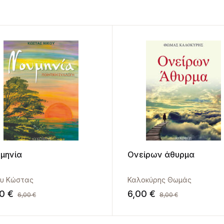
μηνία
Ονείρων άθυρμα
ου Κώστας
Καλοκύρης Θωμάς
00
€
6,00
€
6,00
€
8,00
€