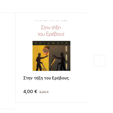
Στην τήξη του Ερέβους
Σχήματα
4,00
€
8,20
€
6,00
€
8