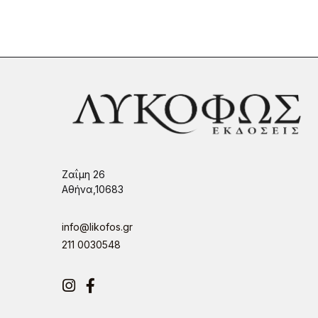
Ζαΐμη 26
Αθήνα,10683
info@likofos.gr
211 0030548
Instagram
Facebook