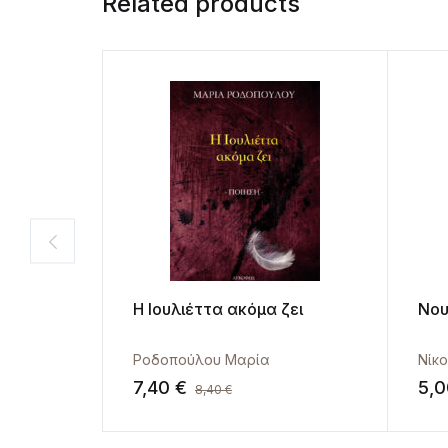
Related products
Η Ιουλιέττα ακόμα ζει
Νου
Ροδοπούλου Μαρία
Νίκ
7,40
€
5,
8,40
€