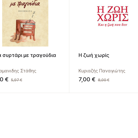
 συρτάρι με τραγούδια
Η ζωή χωρίς
αμανιδης Στάθης
Κυριαζής Παναγιώτης
00
€
7,00
€
5,97
€
8,00
€