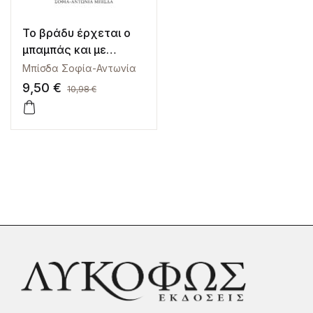
Το βράδυ έρχεται ο
μπαμπάς και με
μαλώνει
Μπίσδα Σοφία-Αντωνία
9,50
€
10,98
€