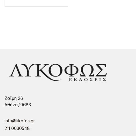
Ζαΐμη 26
Αθήνα,10683
info@likofos.gr
211 0030548