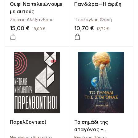
Ουφ! Να τελειώνουμε
Πανδώρα – Η άφιξη
με αυτούς
Ζάκκας Αλέξανδρος
΄Τερζόγλου Φανή
15,00
€
10,70
€
18,00
€
12,72
€
Παρελθοντικοί
Το σημάδι της
σταγόνας –
Δοκιμασία
Νικοδήμου Ναταλία
Βικιώτης Ρήγας