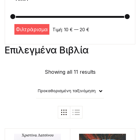
Φιλτράρισμα
Τιμή:
10 €
—
20 €
Ελάχιστη τιμή
Μέγιστη τιμή
Επιλεγμένα Βιβλία
Showing all 11 results
Προκαθορισμένη ταξινόμηση