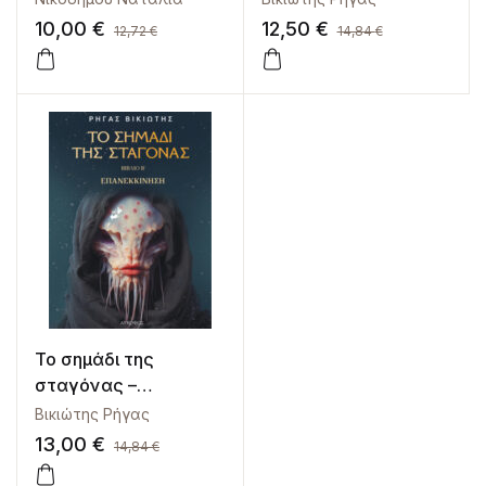
10,00
€
12,50
€
12,72
€
14,84
€
Το σημάδι της
σταγόνας –
Επανεκκίνηση
Βικιώτης Ρήγας
13,00
€
14,84
€