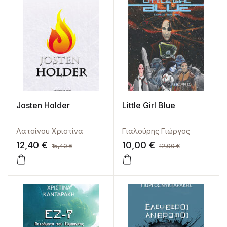
Josten Holder
Little Girl Blue
Λατσίνου Χριστίνα
Γιαλούρης Γιώργος
12,40
€
10,00
€
15,40
€
12,00
€