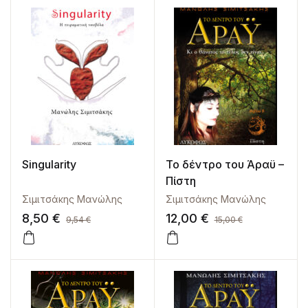
Singularity
Το δέντρο του Άραϋ –
Πίστη
Σιμιτσάκης Μανώλης
Σιμιτσάκης Μανώλης
8,50
€
12,00
€
9,54
€
15,00
€