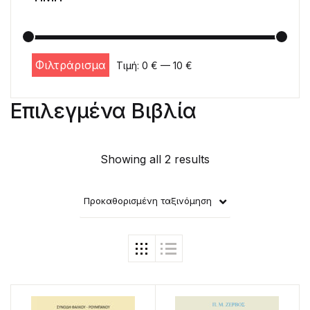
Φιλτράρισμα
Τιμή:
0 €
—
10 €
Ελάχιστη τιμή
Μέγιστη τιμή
Επιλεγμένα Βιβλία
Showing all 2 results
Προκαθορισμένη ταξινόμηση