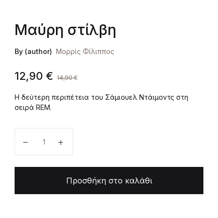
Μαύρη στίλβη
By (author)
Μορρίς Φίλιππος
12,90
€
14,90
€
Η δεύτερη περιπέτεια του Σάμιουελ Ντάιμοντς στη
σειρά REM.
Μαύρη στίλβη ποσότητα
Προσθήκη στο καλάθι