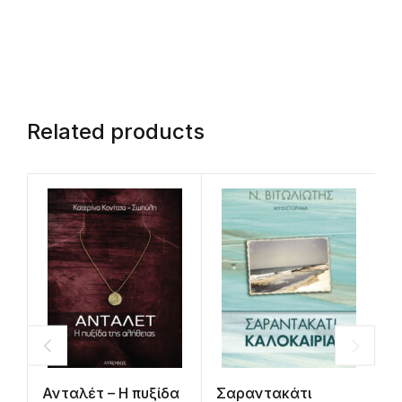
Related products
Ανταλέτ – Η πυξίδα
Σαραντακάτι
Ε