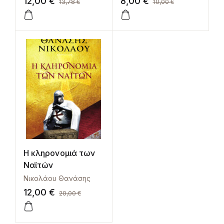
12,00
€
8,00
€
13,78
€
10,00
€
Η κληρονομιά των
Ναϊτών
Νικολάου Θανάσης
12,00
€
20,00
€