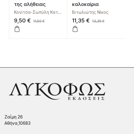
της αλήθειας
καλοκαίρια
Κονίτσα-Σωπύλη Κατερίνα
Βιτωλιώτης Νίκος
Γ
9,50
€
11,35
€
1
11,50
€
13,35
€
Ζαΐμη 26
Αθήνα,10683