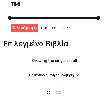
ΤΙΜΗ
Φιλτράρισμα
Τιμή:
10 €
—
20 €
Ελάχιστη τιμή
Μέγιστη τιμή
Επιλεγμένα Βιβλία
Showing the single result
Προκαθορισμένη ταξινόμηση