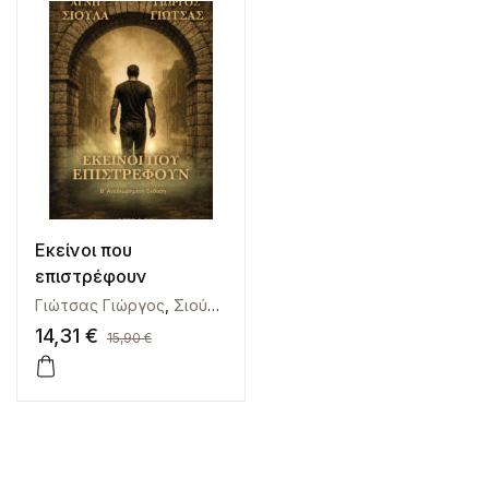
Εκείνοι που
επιστρέφουν
Γιώτσας Γιώργος
,
Σιούλα Αγνή
14,31
€
15,90
€