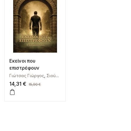
Εκείνοι που
επιστρέφουν
Γιώτσας Γιώργος
,
Σιούλα Αγνή
14,31
€
15,90
€