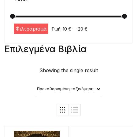
Φιλτράρισμα
Τιμή:
10 €
—
20 €
Ελάχιστη τιμή
Μέγιστη τιμή
Επιλεγμένα Βιβλία
Showing the single result
Προκαθορισμένη ταξινόμηση