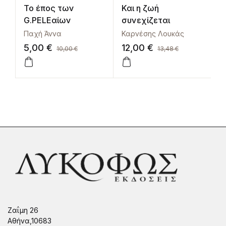
Το έπος των
Και η ζωή
Η
G.PELEαίων
συνεχίζεται
Παχή Άννα
Καρνέσης Λουκάς
Κ
5,00
€
12,00
€
1
10,00
€
13,48
€
Ζαΐμη 26
Αθήνα,10683