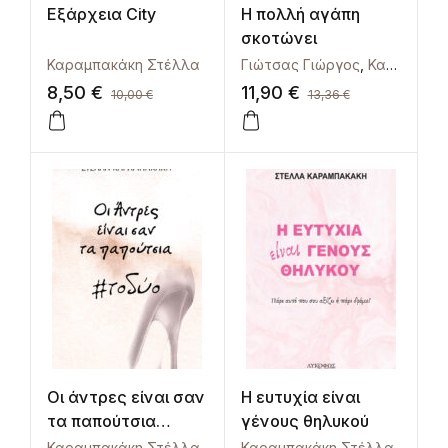
Εξάρχεια City
Η πολλή αγάπη
σκοτώνει
Καραμπακάκη Στέλλα
Γιώτσας Γιώργος
,
Καραμπακάκη Στέλλα
8,50
€
11,90
€
10,00
€
13,36
€
Οι άντρες είναι σαν
Η ευτυχία είναι
τα παπούτσια
γένους θηλυκού
#τοδύο
Καραμπακάκη Στέλλα
Καραμπακάκη Στέλλα