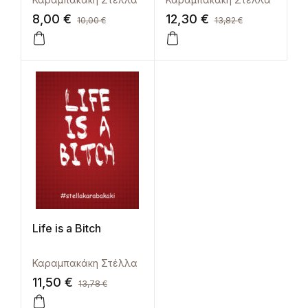
8,00
€
12,30
€
10,00
€
13,82
€
Life is a Bitch
Καραμπακάκη Στέλλα
11,50
€
13,78
€