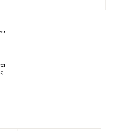
 να
και
ις