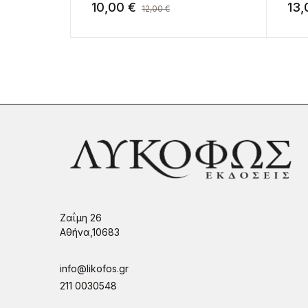
10,00
€
13
12,00
€
Ζαΐμη 26
Αθήνα,10683
info@likofos.gr
211 0030548