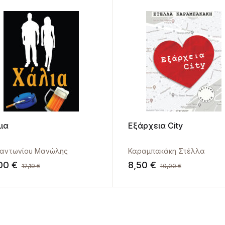
ια
Εξάρχεια City
αντωνίου Μανώλης
Καραμπακάκη Στέλλα
,00
€
8,50
€
12,19
€
10,00
€