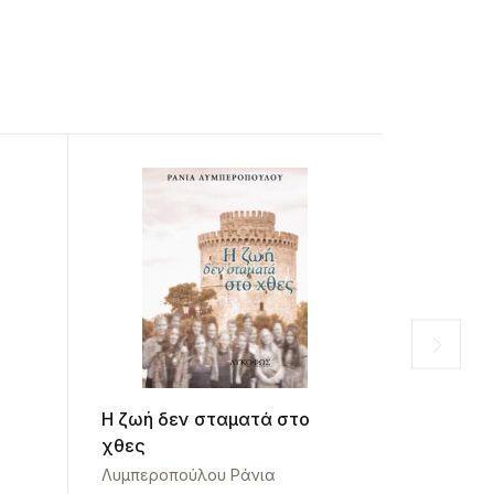
Η ζωή δεν σταματά στο
Ένα πακ
χθες
κομοδίν
Λυμπεροπούλου Ράνια
Καρνέσης