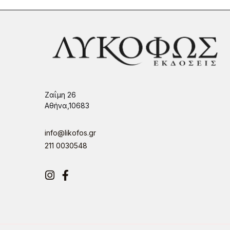
Ζαΐμη 26
Αθήνα,10683
info@likofos.gr
211 0030548
Instagram
Facebook