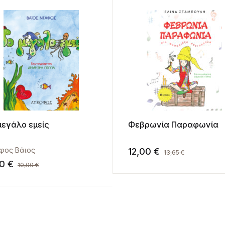
μεγάλο εμείς
Φεβρωνία Παραφωνία
φος Βάιος
12,00
€
13,65
€
00
€
10,00
€