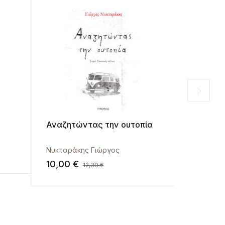
Αναζητώντας την ουτοπία
Η αγάπη 
Πιρπιρίτ
Νυκταράκης Γιώργος
Πολίτη Ζ
10,00
€
8,00
€
12,30
€