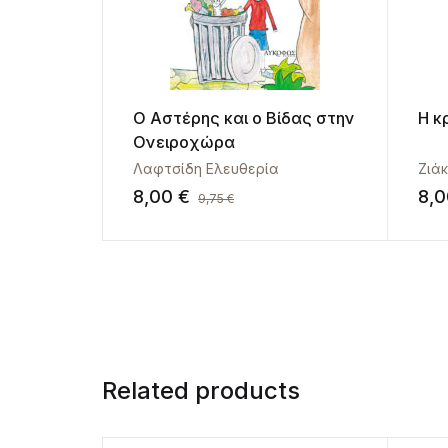
Ο Αστέρης και ο Βίδας στην
Η κ
Ονειροχώρα
Λαφτσίδη Ελευθερία
Ζιά
8,00
€
8,
9,75
€
Related products