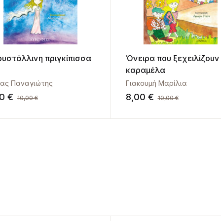
ρυστάλλινη πριγκίπισσα
Όνειρα που ξεχειλίζουν
καραμέλα
κας Παναγιώτης
Γιακουμή Μαρίλια
00
€
8,00
€
10,00
€
10,00
€