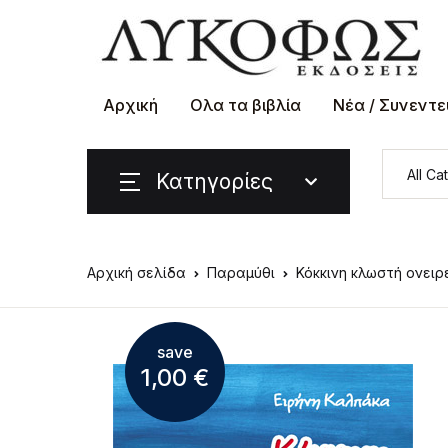
Αρχική
Ολα τα βιβλία
Νέα / Συνεντε
Κατηγορίες
Αρχική σελίδα
Παραμύθι
Κόκκινη κλωστή ονειρ
save
1,00
€