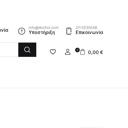
info@likofos.com
211 0030548
ωνία
Υποστήριξη
Επικοινωνία
0
0,00
€