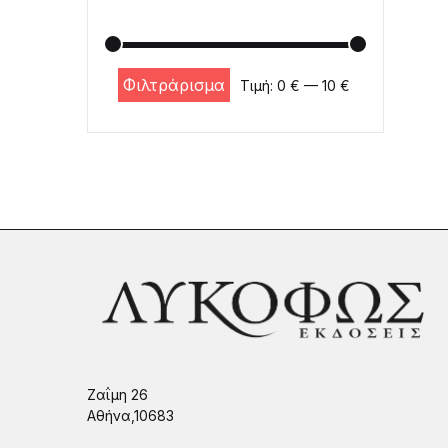
Φιλτράρισμα
Τιμή:
0 €
—
10 €
Ελάχιστη τιμή
Μέγιστη τιμή
Ζαΐμη 26
Αθήνα,10683