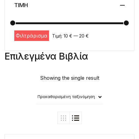
ΤΙΜΗ
Φιλτράρισμα
Τιμή:
10 €
—
20 €
Ελάχιστη τιμή
Μέγιστη τιμή
Επιλεγμένα Βιβλία
Showing the single result
Προκαθορισμένη ταξινόμηση