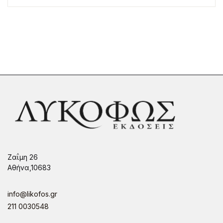
Ζαΐμη 26
Αθήνα,10683
info@likofos.gr
211 0030548