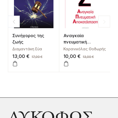
Συνήγορος της
Αναγκαία
Λ
ζωής
πνευματική
ά
αποκατάσταση
Διαμαντάκη Εύα
Καρανικόλας Θοδωρής
9
13,00
€
10,00
€
17,00
€
13,00
€