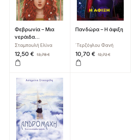
Φεβρωνία – Μια
Πανδώρα – Η άφιξη
νεράιδα
εκπαιδεύεται
Σταμπουλή Ελίνα
΄Τερζόγλου Φανή
12,50
€
10,70
€
13,78
€
12,72
€