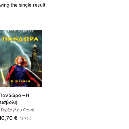
ing the single result
Πανδώρα – Η
εισβολή
΄Τερζόγλου Φανή
10,70
€
12,72
€