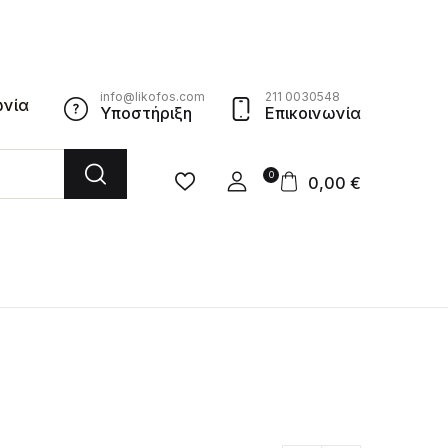
info@likofos.com
211 0030548
ωνία
Υποστήριξη
Επικοινωνία
0
0,00
€