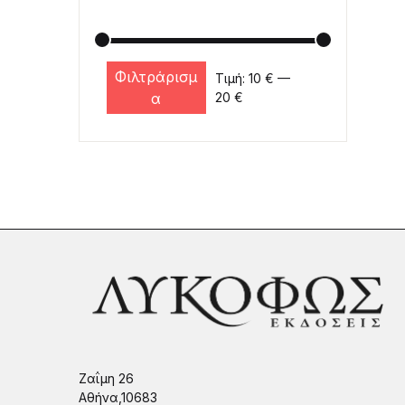
Φιλτράρισμ
Τιμή:
10 €
—
Ελάχιστη τιμή
Μέγιστη τιμή
α
20 €
Ζαΐμη 26
Αθήνα,10683