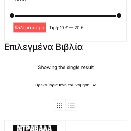
Φιλτράρισμα
Τιμή:
10 €
—
20 €
Ελάχιστη τιμή
Μέγιστη τιμή
Επιλεγμένα Βιβλία
Showing the single result
Προκαθορισμένη ταξινόμηση