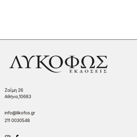
Ζαΐμη 26
Αθήνα,10683
info@likofos.gr
211 0030548