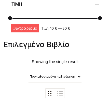
ΤΙΜΗ
Φιλτράρισμα
Τιμή:
10 €
—
20 €
Ελάχιστη τιμή
Μέγιστη τιμή
Επιλεγμένα Βιβλία
Showing the single result
Προκαθορισμένη ταξινόμηση