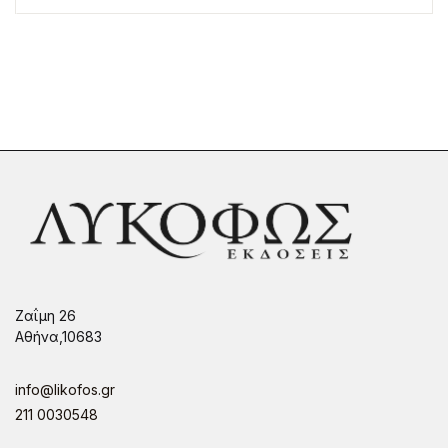
Ζαΐμη 26
Αθήνα,10683
info@likofos.gr
211 0030548