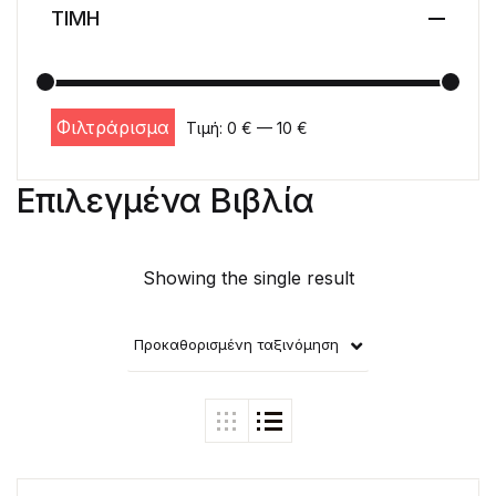
ΤΙΜΗ
Φιλτράρισμα
Τιμή:
0 €
—
10 €
Ελάχιστη τιμή
Μέγιστη τιμή
Επιλεγμένα Βιβλία
Showing the single result
Προκαθορισμένη ταξινόμηση