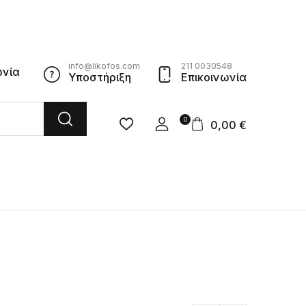
info@likofos.com
211 0030548
ωνία
Υποστήριξη
Επικοινωνία
0
0,00
€