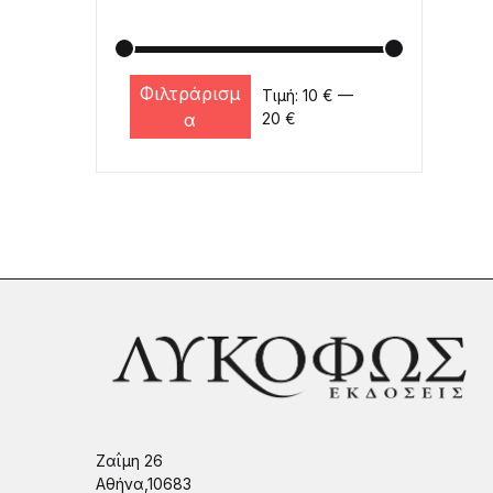
Φιλτράρισμ
Τιμή:
10 €
—
Ελάχιστη τιμή
Μέγιστη τιμή
α
20 €
Ζαΐμη 26
Αθήνα,10683