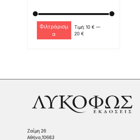
Φιλτράρισμ
Τιμή:
10 €
—
Ελάχιστη τιμή
Μέγιστη τιμή
α
20 €
Ζαΐμη 26
Αθήνα,10683