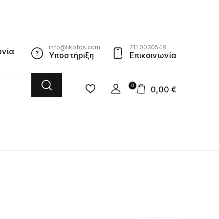
info@likofos.com
211 0030548
ωνία
Υποστήριξη
Επικοινωνία
0
0,00
€