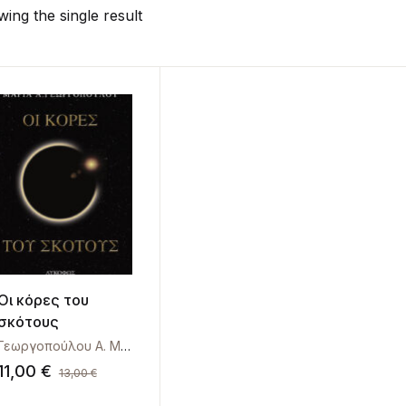
ing the single result
Οι κόρες του
σκότους
Γεωργοπούλου Α. Μαρία
11,00
€
13,00
€