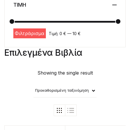
ΤΙΜΗ
Φιλτράρισμα
Τιμή:
0 €
—
10 €
Ελάχιστη τιμή
Μέγιστη τιμή
Επιλεγμένα Βιβλία
Showing the single result
Προκαθορισμένη ταξινόμηση