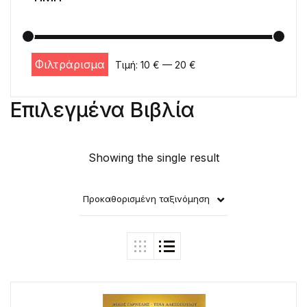
Φιλτράρισμα
Τιμή:
10 €
—
20 €
Ελάχιστη τιμή
Μέγιστη τιμή
Επιλεγμένα Βιβλία
Showing the single result
Προκαθορισμένη ταξινόμηση