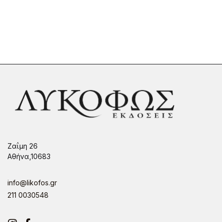
Ζαΐμη 26
Αθήνα,10683
info@likofos.gr
211 0030548