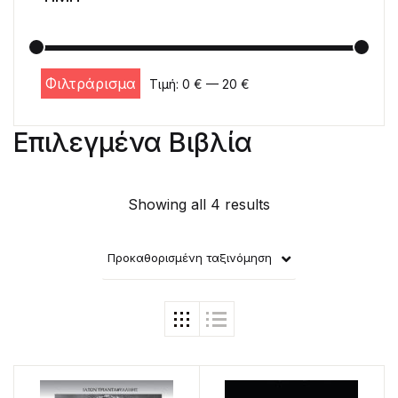
Φιλτράρισμα
Τιμή:
0 €
—
20 €
Ελάχιστη τιμή
Μέγιστη τιμή
Επιλεγμένα Βιβλία
Showing all 4 results
Προκαθορισμένη ταξινόμηση