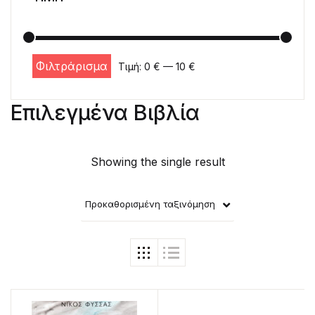
Φιλτράρισμα
Τιμή:
0 €
—
10 €
Ελάχιστη τιμή
Μέγιστη τιμή
Επιλεγμένα Βιβλία
Showing the single result
Προκαθορισμένη ταξινόμηση