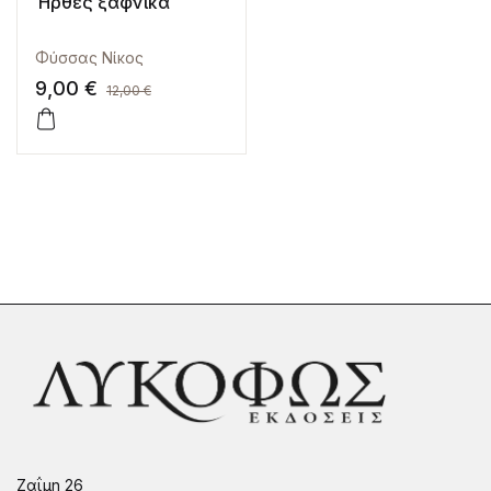
Ήρθες ξαφνικά
Φύσσας Νίκος
9,00
€
12,00
€
Ζαΐμη 26